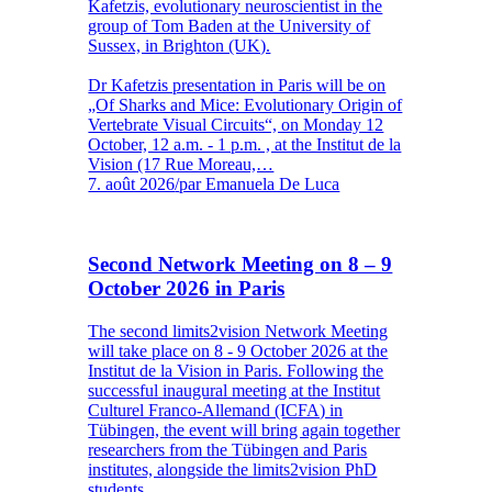
Kafetzis, evolutionary neuroscientist in the
group of Tom Baden at the University of
Sussex, in Brighton (UK).
Dr Kafetzis presentation in Paris will be on
„Of Sharks and Mice: Evolutionary Origin of
Vertebrate Visual Circuits“, on Monday 12
October, 12 a.m. - 1 p.m. , at the Institut de la
Vision (17 Rue Moreau,…
7. août 2026
/
par Emanuela De Luca
Second Network Meeting on 8 – 9
October 2026 in Paris
The second limits2vision Network Meeting
will take place on 8 - 9 October 2026 at the
Institut de la Vision in Paris. Following the
successful inaugural meeting at the Institut
Culturel Franco-Allemand (ICFA) in
Tübingen, the event will bring again together
researchers from the Tübingen and Paris
institutes, alongside the limits2vision PhD
students.