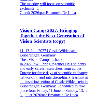
The meeting will focus on scientific
exchange,…
7. août 2026
/
par Emanuela De Luca
Vision Camp 2027: Bringing
Together the Next Generation of
Vision Scientists (copy)
11–13 June 2027 | Castle Wildenstein,
Leibertingen, Germany
The „Vision Camp“ is back.
In 2027 it will bring together PhD students
and early-career researchers from across
Europe for three days of scientific exchange,
networking, and interdisciplinary learning in
the inspiring setting of Castle Wildenstein in
Leibertingen, Germany. Scheduled to take
place from Friday, 11 June to Sunday, 13…
3. juillet 2026
/
par Emanuela De Luca